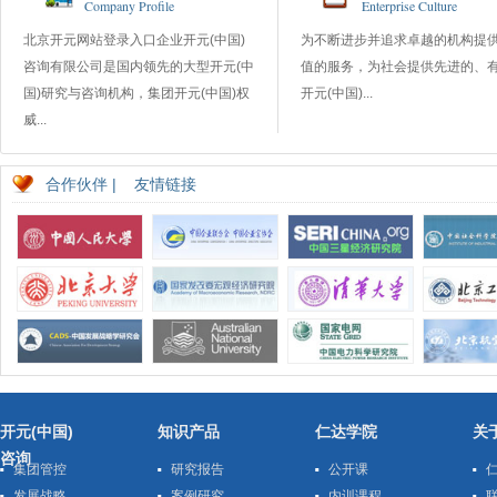
Company Profile
Enterprise Culture
北京开元网站登录入口企业开元(中国)
为不断进步并追求卓越的机构提
咨询有限公司是国内领先的大型开元(中
值的服务，为社会提供先进的、
国)研究与咨询机构，集团开元(中国)权
开元(中国)...
威...
合作伙伴 |
友情链接
开元(中国)
知识产品
仁达学院
关
咨询
集团管控
研究报告
公开课
发展战略
案例研究
内训课程