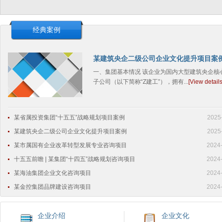
经典案例
某建筑央企二级公司企业文化提升项目案
一、集团基本情况 该企业为国内大型建筑央企核
子公司（以下简称“Z建工”），拥有...
[View details
某省属投资集团“十五五”战略规划项目案例
2025
某建筑央企二级公司企业文化提升项目案例
2025
某市属国有企业改革转型发展专业咨询项目
2024
十五五前瞻 | 某集团“十四五”战略规划咨询项目
2024
某海油集团企业文化咨询项目
2024
某金控集团品牌建设咨询项目
2024
企业介绍
企业文化