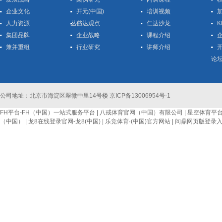
企业文化
开元(中国)
培训视频
人力资源
丛书
仁达观点
仁达沙龙
集团品牌
企业战略
课程介绍
兼并重组
行业研究
讲师介绍
开
论
公司地址：北京市海淀区翠微中里14号楼 京ICP备13006954号-1
FH平台-FH（中国）一站式服务平台
|
八戒体育官网（中国）有限公司
|
星空体育平台官
（中国）
|
龙8在线登录官网-龙8(中国)
|
乐竞体育·(中国)官方网站
|
问鼎网页版登录入