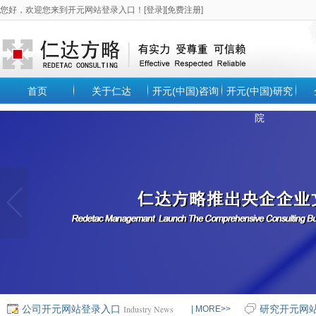
您好，欢迎您来到开元网站登录入口！
[登录]
[免费注册]
首页
关于仁达
开元(中国)咨询
开元(中国)研究
院
公司开元网站登录入口
Industry News
研究开元网
| MORE>>