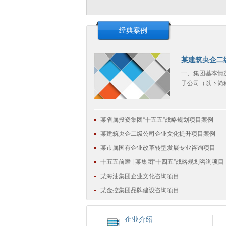
经典案例
某建筑央企二
一、集团基本情
子公司（以下简称“
某省属投资集团“十五五”战略规划项目案例
某建筑央企二级公司企业文化提升项目案例
某市属国有企业改革转型发展专业咨询项目
十五五前瞻 | 某集团“十四五”战略规划咨询项目
某海油集团企业文化咨询项目
某金控集团品牌建设咨询项目
企业介绍