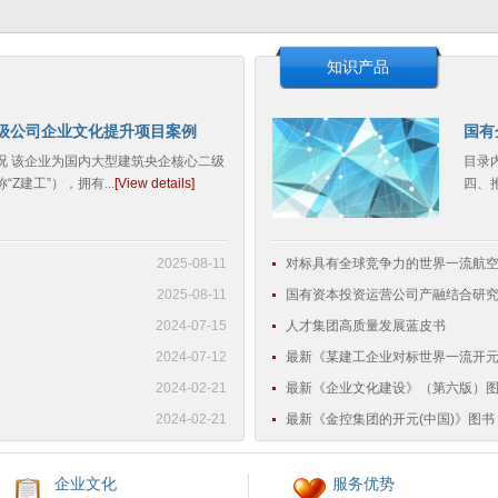
Planning
知识产品
级公司企业文化提升项目案例
国有
操作
况 该企业为国内大型建筑央企核心二级
目录
Z建工”），拥有...
[View details]
四、推
2025-08-11
对标具有全球竞争力的世界一流航
2025-08-11
国有资本投资运营公司产融结合研
2024-07-15
人才集团高质量发展蓝皮书
2024-07-12
最新《某建工企业对标世界一流开元(
2024-02-21
升》研究报告
最新《企业文化建设》（第六版）
2024-02-21
最新《金控集团的开元(中国)》图书
企业文化
服务优势