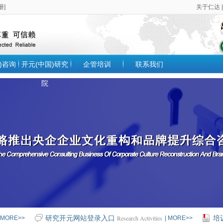
册]
关于仁达
)咨询
开元(中国)研究
企管培训
联系我们
院
研究开元网站登录入口
Research Activities
培
| MORE>>
| MORE>>