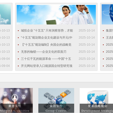
5-10-13
城投企业 “十五五” 只有洞察形势，才能
2025-10-14
集团
5-10-13
谋定未来
“十五五”规划期企业文化建设与开元(中
2025-10-14
——
王吉
5-10-13
国)：开元网站登录入口的战略重构视角
【“十五五”规划编制】央国企的战略觉
2025-10-14
的高
当前
20
5-10-13
醒时刻
无形的枷锁——企业文化的双面刃
2025-10-14
20
5-09-04
三十亿千瓦的能源革命 ——中国“十五
2025-10-14
20
5-09-04
五”电力棋局的战略破局
开元网站登录入口能源国企转型研究项
2025-10-14
20
目圆满收官，助力能源国企擘画高质量
发展新蓝图
兼并重组
集团管控
发展战略规划
Merger&Acquisition
Group Control
Development Strategi