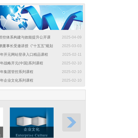
管控体系构建与效能提升公开课
2025-04-09
助力企业实现“十五五”战略规划下
鹏董事长受邀讲授《“十五五”规划
2025-03-03
效管控
任务——人力资源新赛道研判》
25年开元网站登录入口精品课程
2025-02-11
25年战略开元(中国)系列课程
2025-02-10
25年集团管控系列课程
2025-02-10
25年企业文化系列课程
2025-02-10
企业文化
人力资源
c
Enterprise Culture
Human Resource