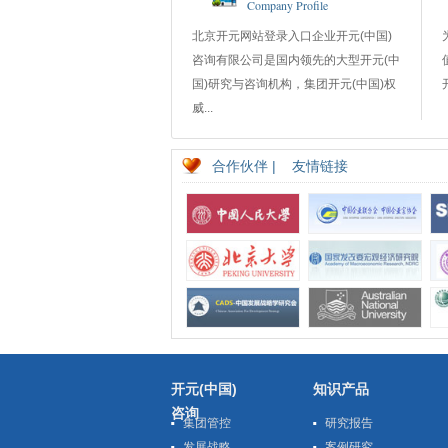
Company Profile
北京开元网站登录入口企业开元(中国)
咨询有限公司是国内领先的大型开元(中
国)研究与咨询机构，集团开元(中国)权
威...
合作伙伴 |
友情链接
开元(中国)
知识产品
咨询
集团管控
研究报告
发展战略
案例研究