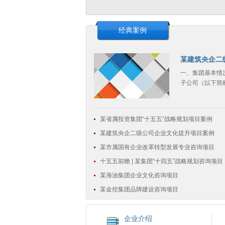
Planning
经典案例
某建筑央企二
一、集团基本情
子公司（以下简称“
某省属投资集团“十五五”战略规划项目案例
某建筑央企二级公司企业文化提升项目案例
某市属国有企业改革转型发展专业咨询项目
十五五前瞻 | 某集团“十四五”战略规划咨询项目
某海油集团企业文化咨询项目
某金控集团品牌建设咨询项目
企业介绍