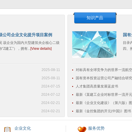
知识产品
级公司企业文化提升项目案例
国有
操作
况 该企业为国内大型建筑央企核心二级
目录
Z建工”），拥有...
[View details]
四、推
2025-08-11
对标具有全球竞争力的世界一流航
2025-08-11
国有资本投资运营公司产融结合研
2024-07-15
人才集团高质量发展蓝皮书
2024-07-12
最新《某建工企业对标世界一流开元(
2024-02-21
升》研究报告
最新《企业文化建设》（第六版）
2024-02-21
最新《金控集团的开元(中国)》图书
企业文化
服务优势