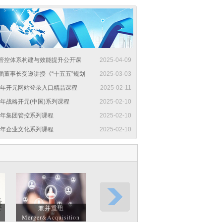
管控体系构建与效能提升公开课
2025-04-09
助力企业实现“十五五”战略规划下
鹏董事长受邀讲授《“十五五”规划
2025-03-03
效管控
任务——人力资源新赛道研判》
25年开元网站登录入口精品课程
2025-02-11
25年战略开元(中国)系列课程
2025-02-10
25年集团管控系列课程
2025-02-10
25年企业文化系列课程
2025-02-10
兼并重组
集团管控
Merger&Acquisition
Group Control