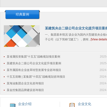
经典案例
某建筑央企二级公司企业文化提升项目案
一、集团基本情况 该企业为国内大型建筑央企核
子公司（以下简称“Z建工”），拥有...
[View details
某省属投资集团“十五五”战略规划项目案例
2025
某建筑央企二级公司企业文化提升项目案例
2025
某市属国有企业改革转型发展专业咨询项目
2024
十五五前瞻 | 某集团“十四五”战略规划咨询项目
2024
某海油集团企业文化咨询项目
2024
某金控集团品牌建设咨询项目
2024
企业介绍
企业文化