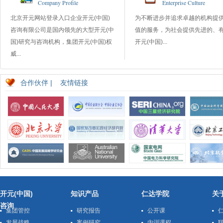
Company Profile
Enterprise Culture
北京开元网站登录入口企业开元(中国)
为不断进步并追求卓越的机构提
咨询有限公司是国内领先的大型开元(中
值的服务，为社会提供先进的、
国)研究与咨询机构，集团开元(中国)权
开元(中国)...
威...
合作伙伴 |
友情链接
开元(中国)
知识产品
仁达学院
关
咨询
集团管控
研究报告
公开课
发展战略
案例研究
内训课程