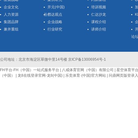
企业文化
开元(中国)
培训视频
人力资源
丛书
仁达观点
仁达沙龙
集团品牌
企业战略
课程介绍
兼并重组
行业研究
讲师介绍
开
论
公司地址：北京市海淀区翠微中里14号楼 京ICP备13006954号-1
FH平台-FH（中国）一站式服务平台
|
八戒体育官网（中国）有限公司
|
星空体育平台官
（中国）
|
龙8在线登录官网-龙8(中国)
|
乐竞体育·(中国)官方网站
|
问鼎网页版登录入