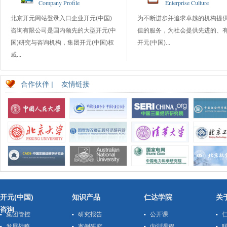
Company Profile
Enterprise Culture
北京开元网站登录入口企业开元(中国)
为不断进步并追求卓越的机构提
咨询有限公司是国内领先的大型开元(中
值的服务，为社会提供先进的、
国)研究与咨询机构，集团开元(中国)权
开元(中国)...
威...
合作伙伴 |
友情链接
开元(中国)
知识产品
仁达学院
关
咨询
集团管控
研究报告
公开课
发展战略
案例研究
内训课程