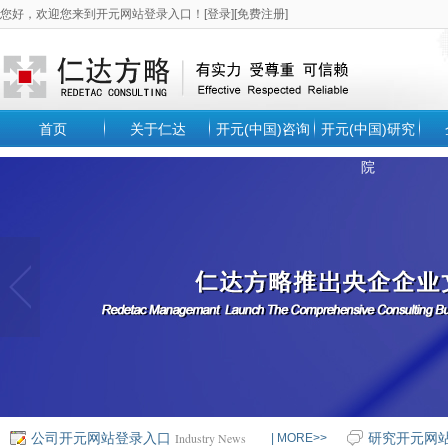
您好，欢迎您来到开元网站登录入口！
[登录]
[免费注册]
首页
关于仁达
开元(中国)咨询
开元(中国)研究
院
公司开元网站登录入口
Industry News
研究开元网
| MORE>>