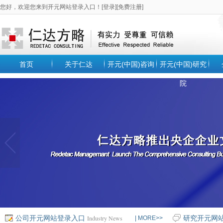
您好，欢迎您来到开元网站登录入口！
[登录]
[免费注册]
首页
关于仁达
开元(中国)咨询
开元(中国)研究
院
公司开元网站登录入口
Industry News
研究开元网
| MORE>>