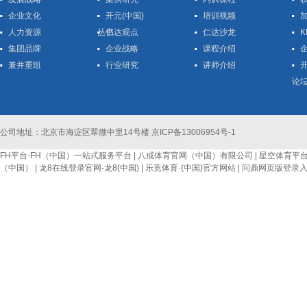
企业文化
开元(中国)
培训视频
人力资源
丛书
仁达观点
仁达沙龙
集团品牌
企业战略
课程介绍
兼并重组
行业研究
讲师介绍
开
论
公司地址：北京市海淀区翠微中里14号楼 京ICP备13006954号-1
FH平台-FH（中国）一站式服务平台
|
八戒体育官网（中国）有限公司
|
星空体育平台官
（中国）
|
龙8在线登录官网-龙8(中国)
|
乐竞体育·(中国)官方网站
|
问鼎网页版登录入